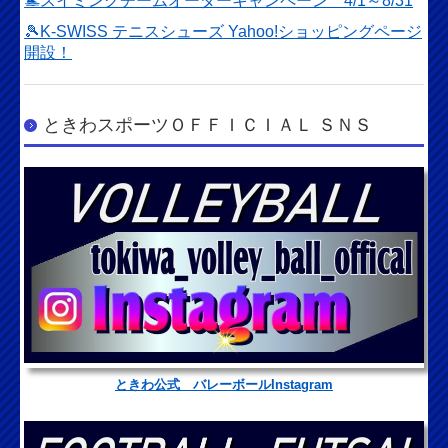
🏊スイミングチームオーダーキャンペーン 4/1～8/31
🎾K-SWISS テニスシューズ Yahoo!ショッピングページ
開設！
ときわスポーツＯＦＦＩＣＩＡＬ ＳＮＳ
ときわ公式 バレーボールInstagram