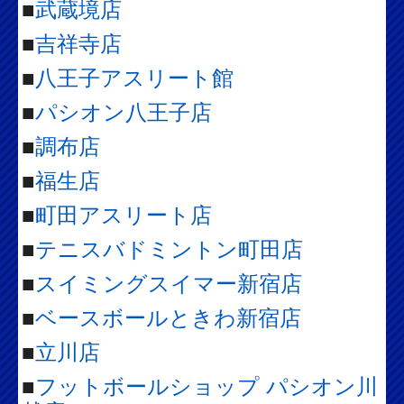
■
武蔵境店
■
吉祥寺店
■
八王子アスリート館
■
パシオン八王子店
■
調布店
■
福生店
■
町田アスリート店
■
テニスバドミントン町田店
■
スイミングスイマー新宿店
■
ベースボールときわ新宿店
■
立川店
■
フットボールショップ パシオン川