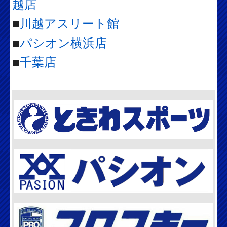
越店
■
川越アスリート館
■
パシオン横浜店
■
千葉店