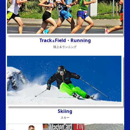
Track
Field・R
unning
＆
陸上＆ランニング
Skiing
スキー