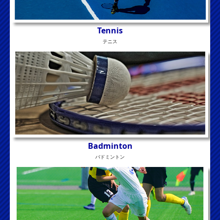
T
ennis
テニス
B
adminton
バドミントン