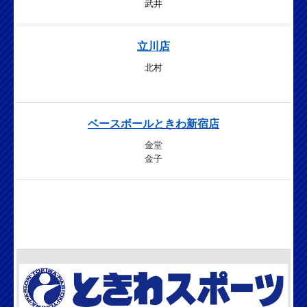
武井
立川店
北村
ベースボールときわ新宿店
金堂
金子